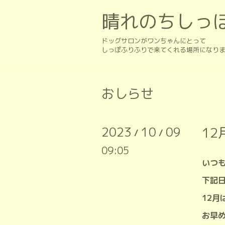
晴れのちしっ
ドッグサロンがワンちゃんにとって
しっぽふりふりで来てくれる場所になり
おしらせ
2023
10
09
1
/
/
09:05
いつ
下記
12月
お早