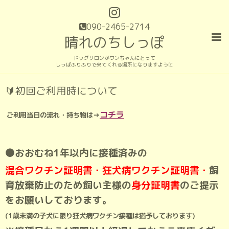
090-2465-2714
晴れのちしっぽ
ドッグサロンがワンちゃんにとって
しっぽふりふりで来てくれる場所になりますように
🔰初回ご利用時について
コチラ
ご利用当日の流れ・持ち物は→
⚫おおむね1年以内に接種済みの
混合ワクチン証明書・狂犬病ワクチン証明書・
飼
育放棄防止のため飼い主様の
身分証明書
のご提示
をお願いしております。
(1歳未満の子犬に限り狂犬病ワクチン接種は猶予しております)