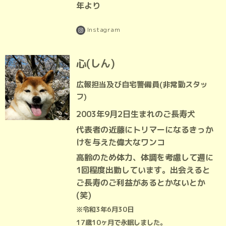
年より
Instagram
心(しん)
広報担当及び自宅警備員(非常勤スタッ
フ)
2003年9月2日生まれのご長寿犬
代表者の近藤にトリマーになるきっか
けを与えた偉大なワンコ
高齢のため体力、体調を考慮して週に
1回程度出勤しています。出会えると
ご長寿のご利益があるとかないとか
(笑)
※令和3年6月30日
17歳10ヶ月で永眠しました。