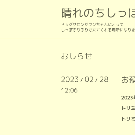
晴れのちしっ
ドッグサロンがワンちゃんにとって
しっぽふりふりで来てくれる場所になり
おしらせ
2023
02
28
お
/
/
12:06
202
トリ
トリ