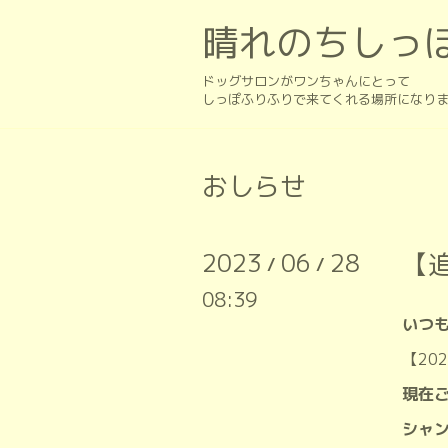
晴れのちしっ
ドッグサロンがワンちゃんにとって
しっぽふりふりで来てくれる場所になり
おしらせ
2023
06
28
【
/
/
08:39
いつ
【20
現在
シャ