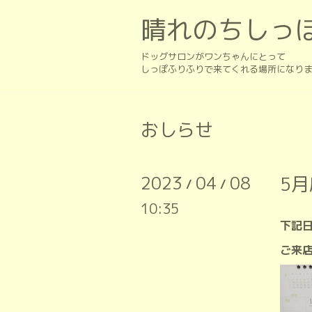
晴れのちしっ
ドッグサロンがワンちゃんにとって
しっぽふりふりで来てくれる場所になり
おしらせ
2023
04
08
5
/
/
10:35
下記
ご来