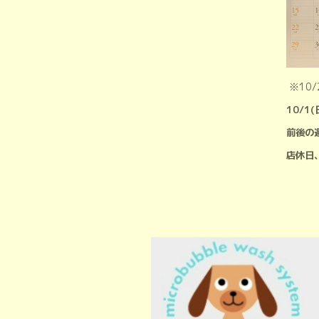
※10
10/1
前後の
店休日