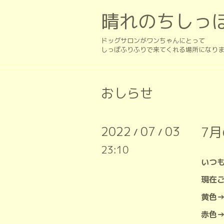
晴れのちしっ
ドッグサロンがワンちゃんにとって
しっぽふりふりで来てくれる場所になり
おしらせ
2022
07
03
7
/
/
23:10
いつ
現在
黄色
赤色